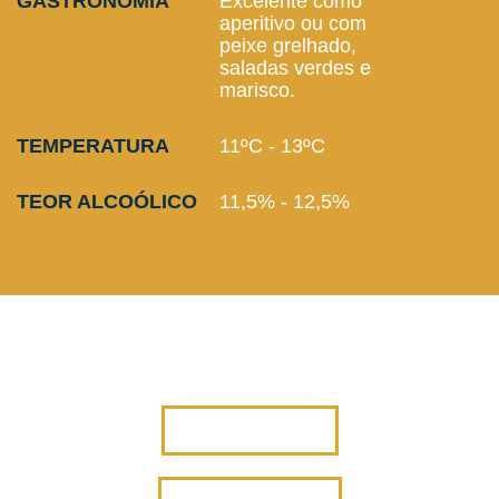
GASTRONOMIA
Excelente como
aperitivo ou com
peixe grelhado,
saladas verdes e
marisco.
TEMPERATURA
11ºC - 13ºC
TEOR ALCOÓLICO
11,5% - 12,5%
VINHOS FIUZA