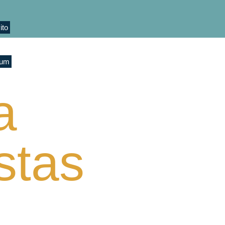
ito
ium
a
stas