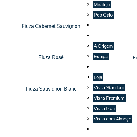
Miratejo
Pop Galo
CASTAS
Fiuza Cabernet Sauvignon
A NOSSA HISTÓR
A Origem
Equipa
Fiuza Rosé
F
ENOTURISMO
Loja
Visita Standard
Fiuza Sauvignon Blanc
Visita Premium
Visita Ikon
Visita com Almoço
ADEGA GALERIA