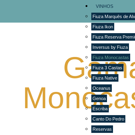
VINHOS
Fiuza Marquês de Alv
Fiuza Ikon
Fiuza Reserva Prem
Inversus by Fiuza
Gam
Fiuza Monocastas
Fiuza 3 Castas
Fiuza Native
Monoca
Oceanus
Genoa
Escriba
Canto Do Pedro
Reservas