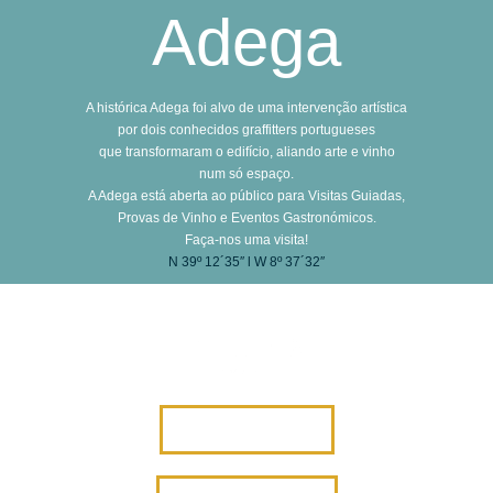
Adega
A histórica Adega foi alvo de uma intervenção artística
por dois conhecidos graffitters portugueses
que transformaram o edifício, aliando arte e vinho
num só espaço.
A Adega está aberta ao público para Visitas Guiadas,
Provas de Vinho e Eventos Gastronómicos.
Faça-nos uma visita!
N 39º 12´35″ l W 8º 37´32″
VINHOS FIUZA