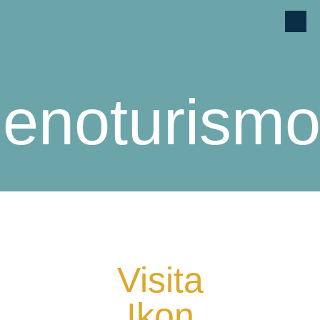
enoturism
Visita
Ikon