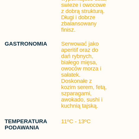
swieze i owocowe
z dobrą strukturą.
Długi i dobrze
zbalansowany
finisz.
GASTRONOMIA
Serwować jako
aperitif oraz do
dań rybnych,
białego mięsa,
owoców morza i
sałatek.
Doskonałe z
kozim serem, fetą,
szparagami,
awokado, sushi i
kuchnią tajską.
TEMPERATURA
11ºC - 13ºC
PODAWANIA