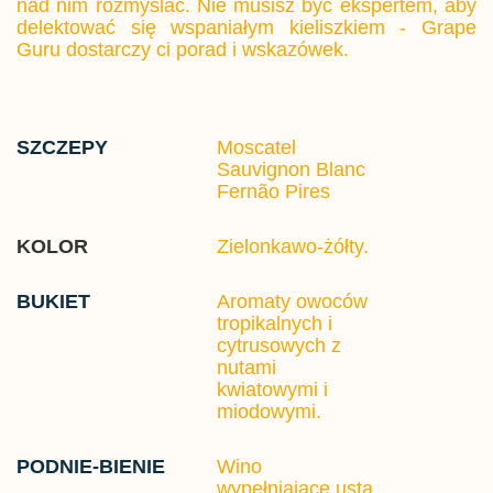
nad nim rozmyślać. Nie musisz być ekspertem, aby
delektować się wspaniałym kieliszkiem - Grape
Guru dostarczy ci porad i wskazówek.
SZCZEPY
Moscatel
Sauvignon Blanc
Fernão Pires
KOLOR
Zielonkawo-żółty.
BUKIET
Aromaty owoców
tropikalnych i
cytrusowych z
nutami
kwiatowymi i
miodowymi.
PODNIE-BIENIE
Wino
wypełniajace usta,