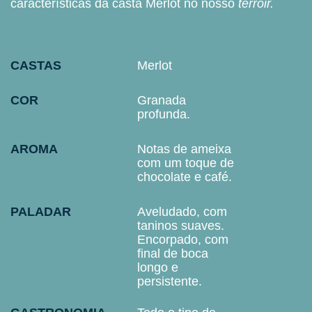
características da casta Merlot no nosso
terroir.
CASTAS
Merlot
COR
Granada
profunda.
AROMA
Notas de ameixa
com um toque de
chocolate e café.
PALADAR
Aveludado, com
taninos suaves.
Encorpado, com
final de boca
longo e
persistente.