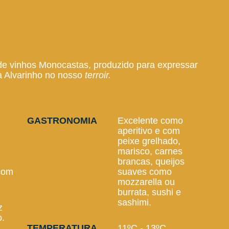
de vinhos Monocastas, produzido para expressar
ta Alvarinho no nosso
terroir.
GASTRONOMIA
Excelente como
aperitivo e com
peixe grelhado,
marisco, carnes
brancas, queijos
 com
suaves como
mozzarella ou
burrata, sushi e
sashimi.
z
o.
TEMPERATURA
11ºC - 13ºC