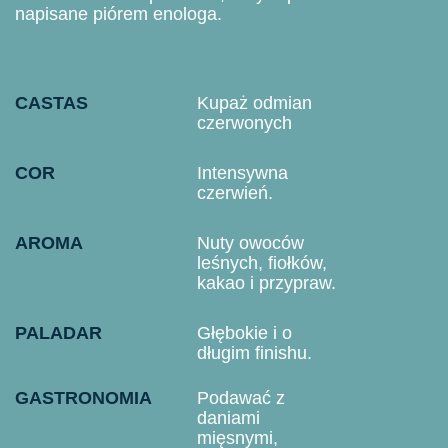
napisane piórem enologa.
CASTAS
Kupaż odmian
czerwonych
COR
Intensywna
czerwień.
AROMA
Nuty owoców
leśnych, fiołków,
kakao i przypraw.
PALADAR
Głębokie i o
długim finishu.
GASTRONOMIA
Podawać z
daniami
mięsnymi,